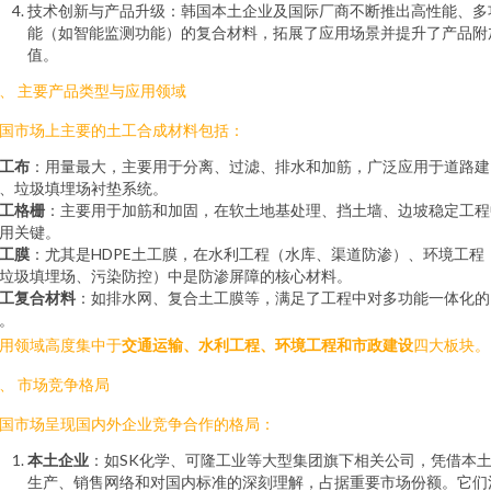
技术创新与产品升级：韩国本土企业及国际厂商不断推出高性能、多
能（如智能监测功能）的复合材料，拓展了应用场景并提升了产品附
值。
、 主要产品类型与应用领域
国市场上主要的土工合成材料包括：
工布
：用量最大，主要用于分离、过滤、排水和加筋，广泛应用于道路建
、垃圾填埋场衬垫系统。
工格栅
：主要用于加筋和加固，在软土地基处理、挡土墙、边坡稳定工程
用关键。
工膜
：尤其是HDPE土工膜，在水利工程（水库、渠道防渗）、环境工程
垃圾填埋场、污染防控）中是防渗屏障的核心材料。
工复合材料
：如排水网、复合土工膜等，满足了工程中对多功能一体化的
。
用领域高度集中于
交通运输、水利工程、环境工程和市政建设
四大板块。
、 市场竞争格局
国市场呈现国内外企业竞争合作的格局：
本土企业
：如SK化学、可隆工业等大型集团旗下相关公司，凭借本
生产、销售网络和对国内标准的深刻理解，占据重要市场份额。它们