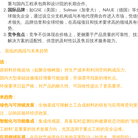
重与国内工程承包商和设计院的长期合作。
国际品牌
：如GSE（美国）、Solmax（加拿大）、NAUE（德国）等
球领先企业，通过设立分支机构或与本地代理商合作进入市场，凭借
术领先、品牌信誉和全球经验，在高端项目和技术要求高的领域具有
势。
竞争焦点
：竞争不仅体现在价格上，更侧重于产品质量的可靠性、技
解决方案的适配性、供货的及时性以及售后技术服务能力。
、 面临的挑战与未来趋势
战
：
. 原材料价格波动（如聚合物树脂）对生产成本和利润空间构成压力。
. 国内大型基础设施项目增量可能放缓，市场需寻找新的增长点。
. 环保要求日益严格，对产品的耐久性、可回收性提出了更高要求。
来趋势
：
绿色与可持续发展
：生物基或可降解土工合成材料的研发与应用将受到更
注，以响应循环经济政策。
智能化与功能集成
：集成传感器、具备实时监测结构健康状态功能的“智
工材料”是重要的技术发展方向，尤其适用于重点工程的安全运维。
应用领域拓展
：在应对气候变化引发的灾害防治（如洪水、滑坡防护）、