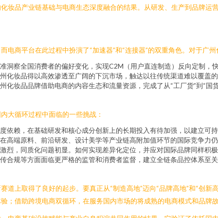
的化妆品产业链基础与电商生态深度融合的结果。从研发、生产到品牌运
而电商平台在此过程中扮演了“加速器”和“连接器”的双重角色。对于广州
准洞察全国消费者的偏好变化，实现C2M（用户直连制造）反向定制，
州化妆品得以高效渗透至广阔的下沉市场，触达以往传统渠道难以覆盖的
州化妆品品牌借助电商的内容生态和流量资源，完成了从“工厂货”到“国
国内大循环过程中面临的一些挑战：
度依赖，在基础研发和核心成分创新上的长期投入有待加强，以建立可持
在高端原料、前沿研发、设计美学等产业链高附加值环节的国际竞争力仍
激烈，同质化问题初显。如何实现差异化定位，并应对国际品牌同样积极
传合规等方面面临更严格的监管和消费者监督，建立全链条品控体系至关
道上取得了良好的起步。要真正从“制造高地”迈向“品牌高地”和“创新
体验；借助跨境电商双循环，在服务国内市场的将成熟的电商模式和品牌