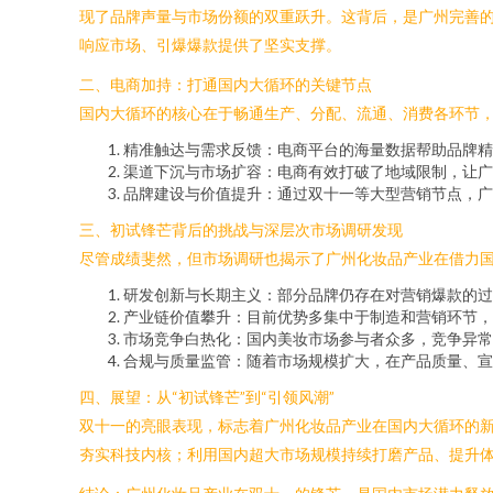
现了品牌声量与市场份额的双重跃升。这背后，是广州完善
响应市场、引爆爆款提供了坚实支撑。
二、电商加持：打通国内大循环的关键节点
国内大循环的核心在于畅通生产、分配、流通、消费各环节，
精准触达与需求反馈：电商平台的海量数据帮助品牌精
渠道下沉与市场扩容：电商有效打破了地域限制，让广
品牌建设与价值提升：通过双十一等大型营销节点，广
三、初试锋芒背后的挑战与深层次市场调研发现
尽管成绩斐然，但市场调研也揭示了广州化妆品产业在借力
研发创新与长期主义：部分品牌仍存在对营销爆款的过
产业链价值攀升：目前优势多集中于制造和营销环节，
市场竞争白热化：国内美妆市场参与者众多，竞争异常
合规与质量监管：随着市场规模扩大，在产品质量、宣
四、展望：从“初试锋芒”到“引领风潮”
双十一的亮眼表现，标志着广州化妆品产业在国内大循环的新赛
夯实科技内核；利用国内超大市场规模持续打磨产品、提升