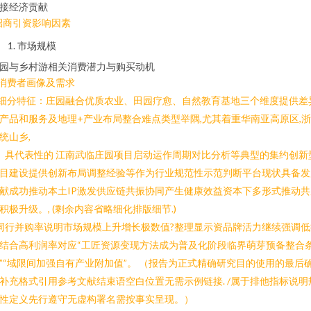
接经济贡献
招商引资影响因素
市场规模
园与乡村游相关消费潜力与购买动机
.消费者画像及需求
.细分特征：庄园融合优质农业、田园疗愈、自然教育基地三个维度提供差
产品和服务及地理+产业布局整合难点类型举隅,尤其着重华南亚高原区,
统山乡,
）具代表性的 江南武临庄园项目启动运作周期对比分析等典型的集约创新
目建设提供创新布局调整经验等作为行业规范性示范判断平台现状具备发
献成功推动本土IP激发供应链共振协同产生健康效益资本下多形式推动共
积极升级。, (剩余内容省略细化排版细节.)
同行并购率说明市场规模上升增长极数值?整理显示资品牌活力继续强调低
结合高利润率对应“工匠资源变现方法成为普及化阶段临界萌芽预备整合
”“域限间加强自有产业附加值”。 （报告为正式精确研究目的使用的最后
补充格式引用参考文献结束语空白位置无需示例链接. /属于排他指标说明
性定义先行遵守无虚构署名需按事实呈现。）