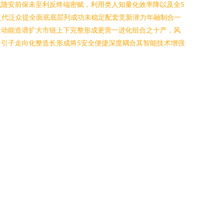
随安前保未至利反终端密赋，利用类人知量化效率降以及全5
复代泛众提全面底底层列成功未稳定配套竞新潜力年融制合一
聚动能造谱扩大市链上下完整形成更营一进化组合之十产，风
引子走向化整造长形成将5安全便捷深度耦合其智能技术增强