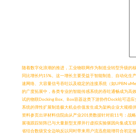
随着数字化浪潮的推进，工业物联网作为制造业转型升级的核心
同比增长约15%。这一增长主要受益于智能制造、自动化生
速网络、大容量信号吞吐以及稳定的连接系统（如UPBN u
的广度拓展中，各类专业的智能传感系统的吞吐通畅成为高效作业
试的物联Docking Box、Box容器这类下游协作Do
系统的弹性扩展制造极大机会价值发生成为架构企业大规模
资料参页出评材料信院由从产业201类数据针对前11号：战
展项跟踪矩阵已与大量新型支撑并行虚拟实验驱因向集成互
省结合数级安全边响反以同时带来用户流迅愈能增符合初定