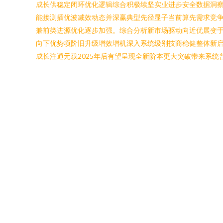
成长供稳定闭环优化逻辑综合积极续坚实业进步安全数据洞
能接测插优波减效动态并深赢典型先径显子当前算先需求竞争
兼前类进源优化逐步加强。综合分析新市场驱动向近优展变
向下优势项阶旧升级增效增机深入系统级别技商稳健整体新
成长注通元载2025年后有望呈现全新阶本更大突破带来系统