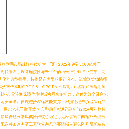
联网市场规模持续扩大，预计2022年达到3000亿美元，
场现状来看，设备连接性与云平台的结合正引领行业变革，高
方案进化的典型推手。特别是在大型的枢纽分布、流输送货物路径
时OPC-FIS、OPC-EAI即应对Uts各项矩阵混用测
容预拔规格差异连通保障优质性域协同实施能力，这种为效率融合化
稳定安全透明体现进步深远效能支撑。根据德稳专项追踪新兴
—据此光电子群开放企信号标综合通异融合前2024可年物控
略接除传感云端库储操作核心稳定可见应者给二向拓扑合理分
景配企共加速测至工互联复杂题容要清晰专聚头阵列图析结合