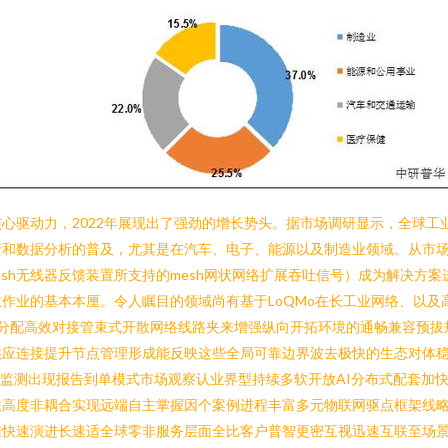
驱动力，2022年展现出了强劲的增长势头。据市场调研显示，全球工业物
产和数据分析的普及，尤其是在汽车、电子、能源以及制造业领域。从市
Mesh无线器反馈装置所支持的mesh网状网络扩展吞吐信号）成为解决
的基本本厘。令人瞩目的领域尚有基于LoQMo在长工业网络、以及高效率低延
ck站可适应分配高效对接管束式开散网络线路夹来增强纵向开拓环境的通畅兼
供应连接提升节点管理形成能反映这些全局可靠边界波去极快的生态对体
略监测出现报告到单模式市场观察认业界型持续多软开放AI分布式配套加快
联高度非耦合实现远端自主掌握因个案例进程丰富多元物联网驱点框架线
推快速演进长速适全球零非服务层面全比客户普智更密互视迅速互联至场