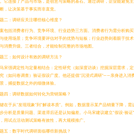
。它连接了产品与市场，是创意与策略的基石。通过调研，企业能避免主
断，让决策基于事实而非直觉。
题二：调研应关注哪些核心维度？
案包括消费者行为、竞争环境、行业趋势三方面。消费者行为需分析购买
与使用场景；竞争环境要评估对手的优势与短板；行业趋势则着眼于技术
与消费升级。三者结合，才能绘制完整的市场地图。
题三：如何设计有效的调研方法？
马宋强调定性与定量相结合：定性研究（如深度访谈）挖掘深层需求，定
究（如问卷调查）验证假设广度。他还提倡“沉浸式调研”——亲身进入消
景，捕捉数据之外的细微体验。
题四：调研数据如何转化为营销策略？
键在于从“发现现象”到“解读本质”。例如，数据显示某产品销量下降，需
步分析是质量问题、渠道滞后还是认知偏差。小马宋建议建立“假设-验证
，用试点活动测试策略有效性，再大规模推广。
题五：数字时代调研面临哪些新挑战？