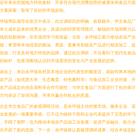
近年来在挖掘地方特色食材、开发符合现代消费趋势的健康休闲食品方面
大量探索，取得了良好的市场反响。
坪镇带队领导在发言中表示，此次调研目的明确，收获颇丰。华文食品厂
本土成长起来的优秀企业，其成功的经营管理模式、敏锐的市场洞察力以
续的创新精神，非常值得学习和借鉴。当前，余坪镇正着力推动农业产业
级，希望将本地优质的粮油、果蔬、畜禽等初级农产品进行精深加工，提
加值，打造具有地方特色的品牌。通过此次调研，不仅看到了现代化食品
的标杆，也更清晰地认识到市场需求的变化与产业发展的趋势。
谈会上，来自余坪镇各村及本地企业的代表也积极发言，就如何将本地的
农产品（如优质大米、生态禽蛋、特色酱料等）与食品加工企业对接，开
名产品或定向供应原料等合作可能性，与华文食品厂方面进行了初步探讨
方均表达了加强沟通、寻求共赢合作机会的意愿。
次赴华文食品厂的参观调研活动，是余坪镇主动对接市场、服务企业、谋
业发展的一项重要举措。它不仅为镇村干部和企业代表提供了宝贵的学习
，开阔了视野，也为推动本地农产品加工业发展、促进产业融合、助力乡
兴开辟了新的思路。下一步，余坪镇将认真梳理调研成果，结合本镇实际