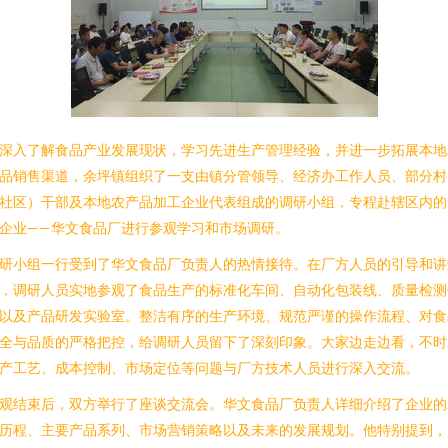
深入了解食品产业发展现状，学习先进生产管理经验，并进一步拓展本地
品销售渠道，余坪镇组织了一支由镇分管领导、经济办工作人员、部分村
社区）干部及本地农产品加工企业代表组成的调研小组，专程赴辖区内的
企业——华文食品厂进行参观学习和市场调研。
研小组一行受到了华文食品厂负责人的热情接待。在厂方人员的引导和讲
，调研人员实地参观了食品生产的标准化车间、自动化包装线、质量检测
以及产品研发实验室。整洁有序的生产环境、规范严谨的操作流程、对食
全与品质的严格把控，给调研人员留下了深刻印象。大家边走边看，不时
产工艺、成本控制、市场定位等问题与厂方技术人员进行深入交流。
观结束后，双方举行了座谈交流会。华文食品厂负责人详细介绍了企业的
历程、主要产品系列、市场营销策略以及未来的发展规划。他特别提到，